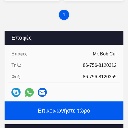
τηλεφώνημα για
αυτοκινήτων
τιμή
τιμή
αυτοκίνητα
1
Επαφές
Επαφές:
Mr. Bob Cui
Τηλ.:
86-756-8120312
Φαξ:
86-756-8120355
Επικοινωνήστε τώρα