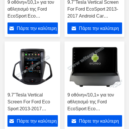
9 οθόνη»/10,1» για τον
9.7''Tesla Vertical Screen
αθλητισμό της Ford
For Ford EcoSport 2013-
EcoSport Eco
2017 Android Car
στερεοφωνικό
Multimedia Player
Πάρτε την καλύτερη
Πάρτε την καλύτερη
συγκρότημα 2013 - 2017
Ηλεκτρονικό τηλεφώνημα
πολυμέσων
για αυτοκίνητα
τιμή
τιμή
αυτοκινήτων
9.7''Tesla Vertical
9 οθόνη»/10,1» για τον
Screen For Ford Eco
αθλητισμό της Ford
Sport 2013-2017
EcoSport Eco
Android Car Multimedia
στερεοφωνικό συγκρότημα
Πάρτε την καλύτερη
Πάρτε την καλύτερη
Player Ηλεκτρονικό
2013 - 2017 πολυμέσων