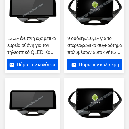
12.3» έξυπνη εξαιρετικά
9 οθόνη»/10,1» για το
ευρεία οθόνη για τον
στερεοφωνικό συγκρότημα
τηλεοπτικό QLED Κα
πολυμέσων αυτοκινήτων
2015-2020 της Ford
Κα 2015-2020 της Ford
Πάρτε την καλύτερη
Πάρτε την καλύτερη
Figo στερεοφωνικό
Figo
φορέα πολυμέσων
τιμή
τιμή
αυτοκινήτων