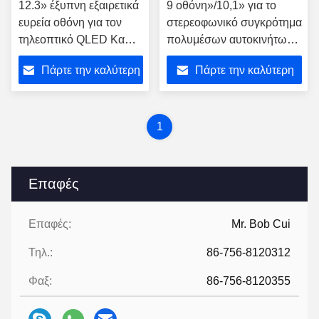
12.3» έξυπνη εξαιρετικά
9 οθόνη»/10,1» για το
ευρεία οθόνη για τον
στερεοφωνικό συγκρότημα
τηλεοπτικό QLED Κα
πολυμέσων αυτοκινήτων
2015-2020 της Ford
Κα 2015-2020 της Ford
Πάρτε την καλύτερη
Πάρτε την καλύτερη
Figo στερεοφωνικό
Figo
φορέα πολυμέσων
τιμή
τιμή
αυτοκινήτων
1
Επαφές
Επαφές:
Mr. Bob Cui
Τηλ.:
86-756-8120312
Φαξ:
86-756-8120355