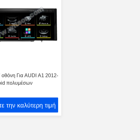
3' οθόνη Για AUDI A1 2012-
oid πολυμέσων
ε την καλύτερη τιμή