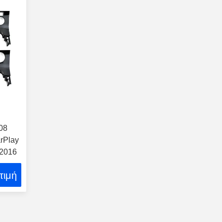
08
rPlay
-2016
τιμή