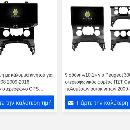
νη με κάλυμμα κινητού για
9 οθόνη»/10,1» για Peugeot 30
008 2009-2016
στερεοφωνικός φορέας ΠΣΤ Ca
ν στερεόφωνο GPS
πολυμέσων αυτοκινήτων 2009
ο
ε την καλύτερη τιμή
Πάρτε την καλύτερη 