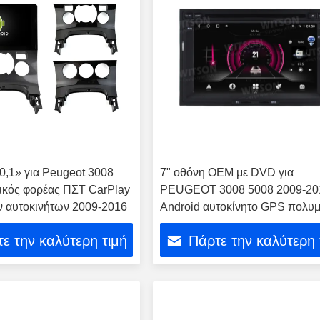
0,1» για Peugeot 3008
7" οθόνη OEM με DVD για
ικός φορέας ΠΣΤ CarPlay
PEUGEOT 3008 5008 2009-20
 αυτοκινήτων 2009-2016
Android αυτοκίνητο GPS πολυ
στερεόφωνο
ε την καλύτερη τιμή
Πάρτε την καλύτερη 