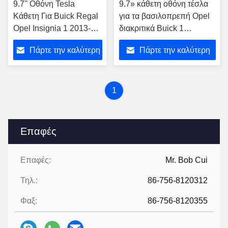
9.7'' Οθόνη Tesla
9.7» κάθετη οθόνη τέσλα
Κάθετη Για Buick Regal
για τα βασιλοπρεπή Opel
Opel Insignia 1 2013-
διακριτικά Buick 1
2017 Android Car
αρρενωπός φορέας
Πάρτε την καλύτερη
Πάρτε την καλύτερη
Multimedia Player
πολυμέσων αυτοκινήτων
2008-2013
τιμή
τιμή
1
Επαφές
Επαφές:
Mr. Bob Cui
Τηλ.:
86-756-8120312
Φαξ:
86-756-8120355