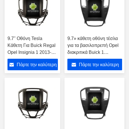
9.7'' Οθόνη Tesla
9.7» κάθετη οθόνη τέσλα
Κάθετη Για Buick Regal
για τα βασιλοπρεπή Opel
Opel Insignia 1 2013-
διακριτικά Buick 1
2017 Android Car
αρρενωπός φορέας
Πάρτε την καλύτερη
Πάρτε την καλύτερη
Multimedia Player
πολυμέσων αυτοκινήτων
2008-2013
τιμή
τιμή