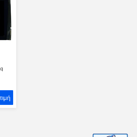
aq
τιμή