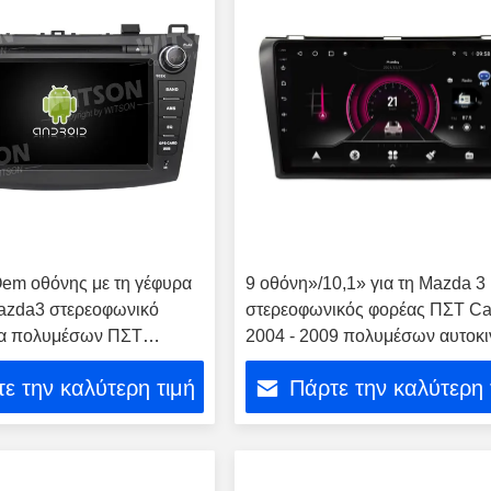
em οθόνης με τη γέφυρα
9 οθόνη»/10,1» για τη Mazda 3
azda3 στερεοφωνικό
στερεοφωνικός φορέας ΠΣΤ Ca
α πολυμέσων ΠΣΤ
2004 - 2009 πολυμέσων αυτοκ
ων DVD BL 2009-2013 το
ε την καλύτερη τιμή
Πάρτε την καλύτερη 