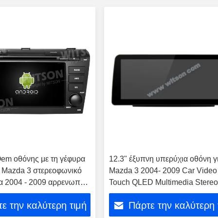
em οθόνης με τη γέφυρα
12.3" έξυπνη υπερύχια οθόνη γ
 Mazda 3 στερεοφωνικό
Mazda 3 2004- 2009 Car Video
α 2004 - 2009 αρρενωπό
Touch QLED Multimedia Stere
ων DVD πολυμέσων ΠΣΤ
ε την καλύτερη τιμή
Πάρτε την καλύτερη 