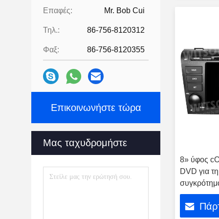
Επαφές:
Mr. Bob Cui
Τηλ.:
86-756-8120312
Φαξ:
86-756-8120355
Επικοινωνήστε τώρα
Μας ταχυδρομήστε
8» ύφος cO
DVD για τη
συγκρότημ
αυτοκινήτ
Πάρτ