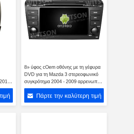
8» ύφος cOem οθόνης με τη γέφυρα
DVD για τη Mazda 3 στερεοφωνικό
-2014
συγκρότημα 2004 - 2009 αρρενωπό
αυτοκινήτων DVD πολυμέσων ΠΣΤ
τιμή
Πάρτε την καλύτερη τιμή