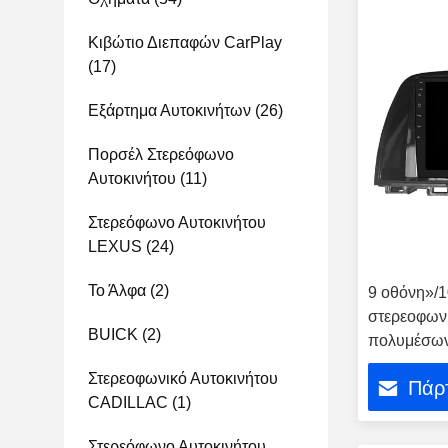
Κιβώτιο Διεπαφών CarPlay
(17)
Εξάρτημα Αυτοκινήτων
(26)
Πορσέλ Στερεόφωνο
Αυτοκινήτου
(11)
Στερεόφωνο Αυτοκινήτου
LEXUS
(24)
Το Άλφα
(2)
9 οθόνη»/1
στερεοφων
BUICK
(2)
πολυμέσων
2012-2017
Στερεοφωνικό Αυτοκινήτου
Πάρτ
CADILLAC
(1)
Στερεόφωνο Αυτοκινήτου