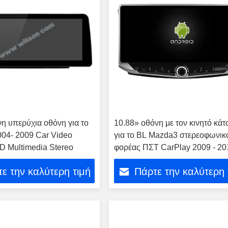
νη υπερύχια οθόνη για το
10.88» οθόνη με τον κινητό κάτ
04- 2009 Car Video
για το BL Mazda3 στερεοφωνικ
 Multimedia Stereo
φορέας ΠΣΤ CarPlay 2009 - 20
πολυμέσων
ε την καλύτερη τιμή
Πάρτε την καλύτερη 