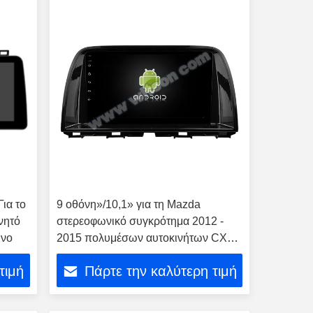
Για το
9 οθόνη»/10,1» για τη Mazda
νητό
στερεοφωνικό συγκρότημα 2012 -
ωνο
2015 πολυμέσων αυτοκινήτων CX5
CX-5 CX 5
τιμή
Πάρτε την καλύτερη τιμή