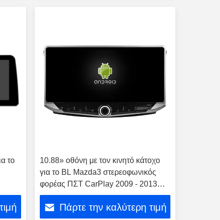
ια το
10.88» οθόνη με τον κινητό κάτοχο
για το BL Mazda3 στερεοφωνικός
o
φορέας ΠΣΤ CarPlay 2009 - 2013
πολυμέσων
τιμή
Πάρτε την καλύτερη τιμή