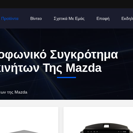
Προϊόντα
Βίντεο
Σχετικά Με Εμάς
Επαφή
Εκδηλ
οφωνικό Συγκρότημα
ινήτων Της Mazda
των της Mazda