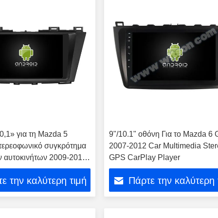
0,1» για τη Mazda 5
9"/10.1" οθόνη Για το Mazda 6
τερεοφωνικό συγκρότημα
2007-2012 Car Multimedia Ste
 αυτοκινήτων 2009-2012
GPS CarPlay Player
 του 2012
ε την καλύτερη τιμή
Πάρτε την καλύτερη 