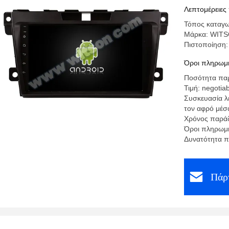
Player
Λεπτομέρειες
Τόπος καταγω
Μάρκα: WIT
Πιστοποίηση
Όροι πληρωμή
Ποσότητα παρ
Τιμή: negotia
Συσκευασία λ
τον αφρό μέσ
Χρόνος παράδ
Όροι πληρωμή
Δυνατότητα π
Πάρτ