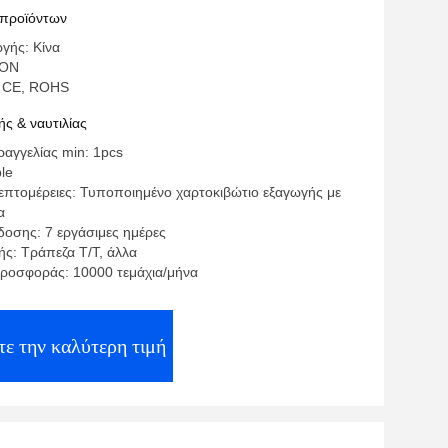
 προϊόντων
γής: Κίνα
SON
: CE, ROHS
ς & ναυτιλίας
αγγελίας min: 1pcs
ble
επτομέρειες: Τυποποιημένο χαρτοκιβώτιο εξαγωγής με
α
οσης: 7 εργάσιμες ημέρες
ς: Τράπεζα T/T, άλλα
ροσφοράς: 10000 τεμάχια/μήνα
ε την καλύτερη τιμή