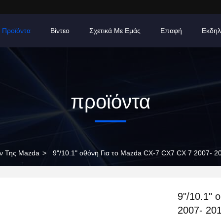
Προϊόντα
Βίντεο
Σχετικά Με Εμάς
Επαφή
Εκδηλ
προϊόντα
ων Της Mazda
>
9"/10.1" οθόνη Για το Mazda CX-7 CX7 CX 7 2007- 2
9"/10.1" 
2007- 201