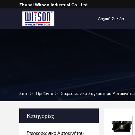
Zhuhai Witson Industrial Co., Ltd
Αρχική Σελίδα
Σπίτι
>
Προϊόντα
>
Στερεοφωνικό Συγκρότημα Αυτοκινήτ
Κατηγορίες
Στερεοφωνικό Αυτοκινήτου