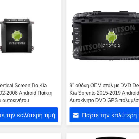
Vertical Screen Για Kia
9" οθόνη OEM στυλ με DVD De
02-2008 Android Παίκτη
Kia Sorento 2015-2019 Androi
 αυτοκινήτου
Αυτοκίνητο DVD GPS πολυμέ
στερεοφωνικό
ε την καλύτερη τιμή
Πάρτε την καλύτερη 