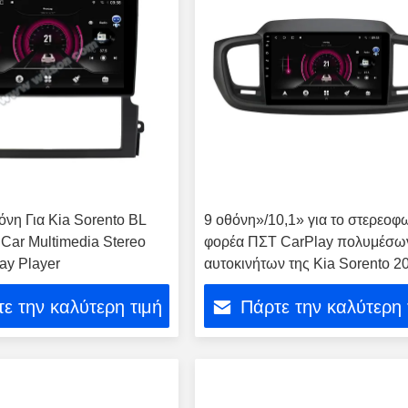
θόνη Για Kia Sorento BL
9 οθόνη»/10,1» για το στερεοφ
Car Multimedia Stereo
φορέα ΠΣΤ CarPlay πολυμέσω
ay Player
αυτοκινήτων της Kia Sorento 2
2019
ε την καλύτερη τιμή
Πάρτε την καλύτερη 