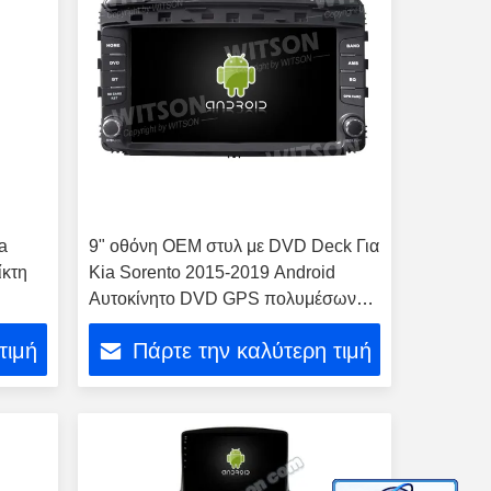
ia
9" οθόνη OEM στυλ με DVD Deck Για
ίκτη
Kia Sorento 2015-2019 Android
Αυτοκίνητο DVD GPS πολυμέσων
στερεοφωνικό
τιμή
Πάρτε την καλύτερη τιμή