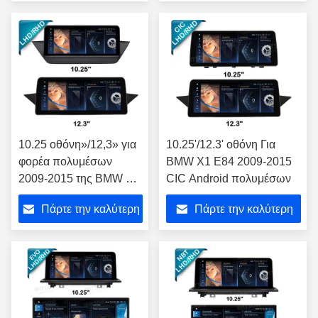
τιμή
τιμή
10.25 οθόνη»/12,3» για
10.25'/12.3' οθόνη Για
φορέα πολυμέσων
BMW X1 E84 2009-2015
2009-2015 της BMW X1
CIC Android πολυμέσων
E84 τον αρρενωπό
Πάρτε την καλύτερη
Πάρτε την καλύτερη
τιμή
τιμή