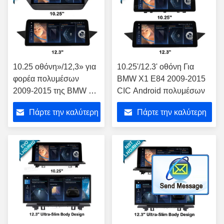
10.25 οθόνη»/12,3» για
10.25'/12.3' οθόνη Για
φορέα πολυμέσων
BMW X1 E84 2009-2015
2009-2015 της BMW X1
CIC Android πολυμέσων
E84 τον αρρενωπό
Πάρτε την καλύτερη
Πάρτε την καλύτερη
τιμή
τιμή