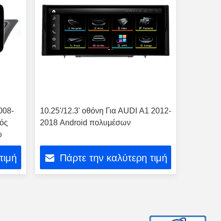
008-
10.25'/12.3' οθόνη Για AUDI A1 2012-
γός
2018 Android πολυμέσων
υ
τιμή
Πάρτε την καλύτερη τιμή