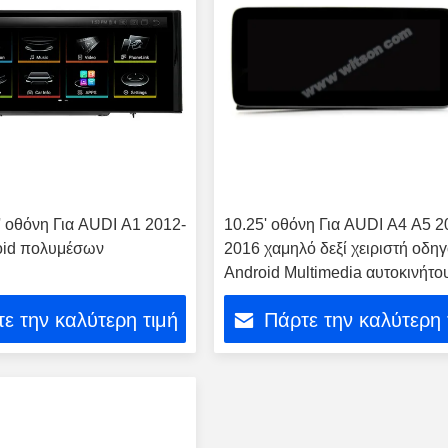
3' οθόνη Για AUDI A1 2012-
10.25' οθόνη Για AUDI A4 A5 2
oid πολυμέσων
2016 χαμηλό δεξί χειριστή οδη
Android Multimedia αυτοκινήτο
ε την καλύτερη τιμή
Πάρτε την καλύτερη 