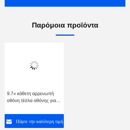
Παρόμοια προϊόντα
9.7» κάθετη αρρενωπή
οθόνη τέσλα οθόνης για τη
Ford Kuga 2 διαφυγή 3
στερεοφωνικό
Πάρτε την καλύτερη τιμή
συγκρότημα αυτοκινήτων
του γ-Max 2012-2019