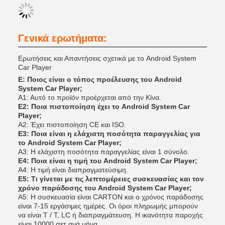
Γενικά ερωτήματα:
Ερωτήσεις και Απαντήσεις σχετικά με το Android System
Car Player
Ε: Ποιος είναι ο τόπος προέλευσης του Android
System Car Player;
Α1: Αυτό το προϊόν προέρχεται από την Κίνα.
Ε2: Ποια πιστοποίηση έχει το Android System Car
Player;
Α2: Έχει πιστοποίηση CE και ISO.
Ε3: Ποια είναι η ελάχιστη ποσότητα παραγγελίας για
το Android System Car Player;
Α3: Η ελάχιστη ποσότητα παραγγελίας είναι 1 σύνολο.
Ε4: Ποια είναι η τιμή του Android System Car Player;
Α4: Η τιμή είναι διαπραγματεύσιμη.
Ε5: Τι γίνεται με τις λεπτομέρειες συσκευασίας και τον
χρόνο παράδοσης του Android System Car Player;
Α5: Η συσκευασία είναι CARTON και ο χρόνος παράδοσης
είναι 7-15 εργάσιμες ημέρες. Οι όροι πληρωμής μπορούν
να είναι T / T, LC ή διαπραγμάτευση. Η ικανότητα παροχής
είναι 10000 σετ ανά μήνα.