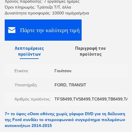
Χρόνος παράδοσης: 7 εργάσιμες ημέρες
Όροι πληρωμής: Τράπεζα T/T, άλλα
Δυνατότητα προσφοράς: 10000 τεμάχια/μήνα
Πάρτε την καλύτερη τιμή
Λεπτομέρειες
Περιγραφή του
προϊόντων
προϊόντος
Ετικέτα:
Γουίτσον.
Υποστήριξη:
FORD, TRANSIT
Αριθμός προϊόντος:
TFS8499,TVS8499,TC8499,TB8499,TAS
7» το ύφος cOem οθόνης χωρίς γέφυρα DVD για τη διέλευση
της Ford συνδέει το στερεοφωνικό συγκρότημα πολυμέσων
αυτοκινήτων 2014-2015