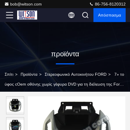
bob@witson.com
86-756-8120312
Απόσπασμα
προϊόντα
Σπίτι
>
Προϊόντα
>
Στερεοφωνικό Αυτοκινήτου FORD
>
7» το
ύφος cOem οθόνης χωρίς γέφυρα DVD για τη διέλευση της Ford
συνδέει το στερεοφωνικό συγκρότημα πολυμέσων αυτοκινήτων
2014-2015