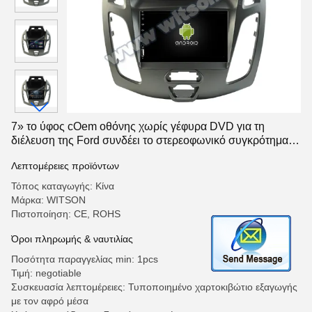
7» το ύφος cOem οθόνης χωρίς γέφυρα DVD για τη
διέλευση της Ford συνδέει το στερεοφωνικό συγκρότημα
πολυμέσων αυτοκινήτων 2014-2015
Λεπτομέρειες προϊόντων
Τόπος καταγωγής: Κίνα
Μάρκα: WITSON
Πιστοποίηση: CE, ROHS
Όροι πληρωμής & ναυτιλίας
Ποσότητα παραγγελίας min: 1pcs
Τιμή: negotiable
Συσκευασία λεπτομέρειες: Τυποποιημένο χαρτοκιβώτιο εξαγωγής
με τον αφρό μέσα