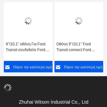
9"/10.1" οθόνη Για Ford
Οθόνη 9"/10,1" Ford
Transit συνδεθείτε Ford
Transit connect Ford
Tourneo 2018-2020 Car
Tourneo 2018-2020 Car
Multimedia Stereo GPS
Multimedia Stereo GPS
ή
Πάρτε την καλύτερη τιμή
Πάρτε την καλύτερη τιμή
CarPlay Player
CarPlay Player
Zhuhai Witson Industrial Co., Ltd