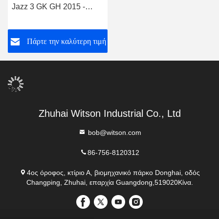
Jazz 3 GK GH 2015 -
2020 Fit 3 2013-2020
Στερεόφωνο αυτοκινήτου
Πάρτε την καλύτερη τιμή
GPS CarPlay Player
Zhuhai Witson Industrial Co., Ltd
bob@witson.com
86-756-8120312
4ος όροφος, κτίριο Α, βιομηχανικό πάρκο Donghai, οδός
Changping, Zhuhai, επαρχία Guangdong,519020Κίνα.