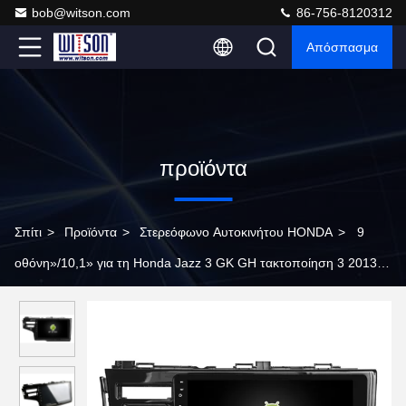
bob@witson.com
86-756-8120312
Απόσπασμα
προϊόντα
Σπίτι
>
Προϊόντα
>
Στερεόφωνο Αυτοκινήτου HONDA
>
9
οθόνη»/10,1» για τη Honda Jazz 3 GK GH τακτοποίηση 3 2013-
2020 του 2015 - του 2020 δύο τρύπες