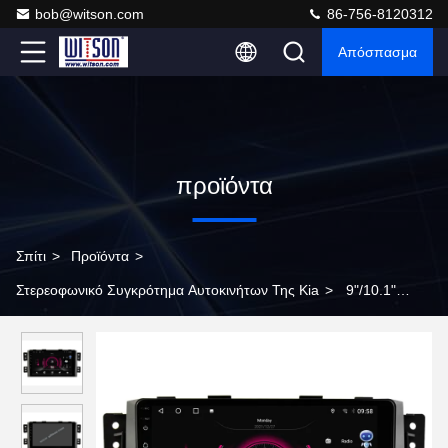
bob@witson.com
86-756-8120312
Απόσπασμα
προϊόντα
Σπίτι
>
Προϊόντα
>
Στερεοφωνικό Συγκρότημα Αυτοκινήτων Της Kia
>
9"/10.1"
οθόνη Για Kia Borrego Mohave 2008-2012 Αυτοκίνητο
πολυμέσων στερεόφωνο