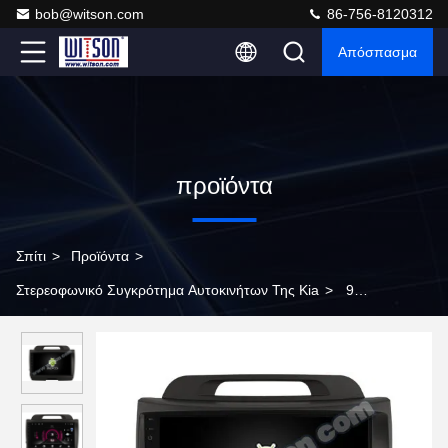
bob@witson.com
86-756-8120312
Απόσπασμα
προϊόντα
Σπίτι
>
Προϊόντα
>
Στερεοφωνικό Συγκρότημα Αυτοκινήτων Της Kia
>
9
οθόνη»/10,1» για τη Kia Sportage 3 στερεοφωνικός φορέας ΠΣΤ
CarPlay πολυμέσων αυτοκινήτων 2010-2016