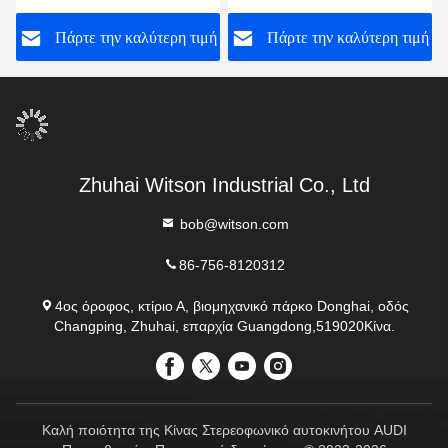
αυτοκινήτων 2016-2018
Multimedia Player
ή
Πάρτε την καλύτερη τιμή
Πάρτε την καλύτερη τιμή
KX5
Ηλεκτρονικό τηλεφώνημα
Zhuhai Witson Industrial Co., Ltd
bob@witson.com
86-756-8120312
4ος όροφος, κτίριο Α, βιομηχανικό πάρκο Donghai, οδός
Changping, Zhuhai, επαρχία Guangdong,519020Κίνα.
Καλή ποιότητα της Κίνας Στερεοφωνικό αυτοκινήτου AUDI