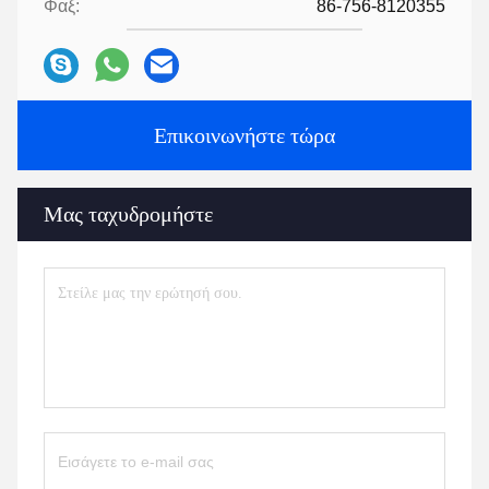
Φαξ:
86-756-8120355
Επικοινωνήστε τώρα
Μας ταχυδρομήστε