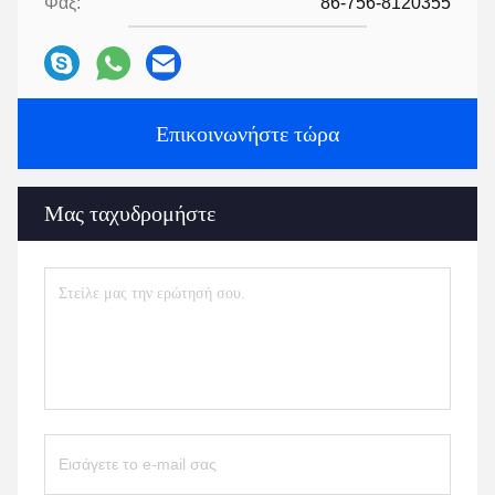
Φαξ:
86-756-8120355
Επικοινωνήστε τώρα
Μας ταχυδρομήστε