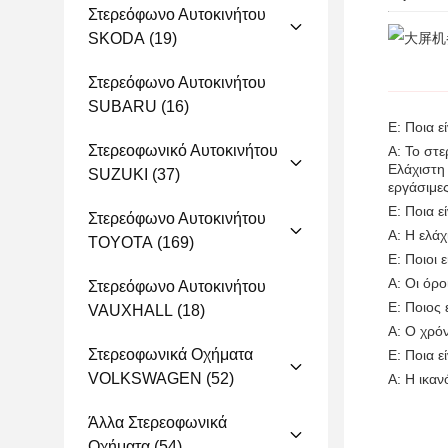
Στερεόφωνο Αυτοκινήτου
SKODA
(19)
Στερεόφωνο Αυτοκινήτου
SUBARU
(16)
Ε: Ποια ε
Στερεοφωνικό Αυτοκινήτου
Α: Το στ
Ελάχιστη
SUZUKI
(37)
εργάσιμε
Ε: Ποια 
Στερεόφωνο Αυτοκινήτου
Α: Η ελά
TOYOTA
(169)
Ε: Ποιοι 
Α: Οι όρ
Στερεόφωνο Αυτοκινήτου
Ε: Ποιος
VAUXHALL
(18)
Α: Ο χρό
Στερεοφωνικά Οχήματα
Ε: Ποια 
VOLKSWAGEN
(52)
Α: Η ικα
Άλλα Στερεοφωνικά
Οχήματα
(54)