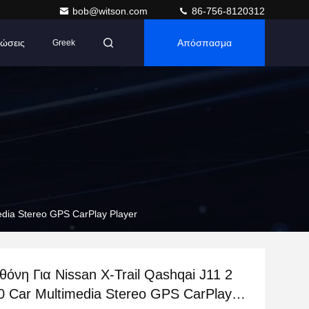
bob@witson.com
86-756-8120312
ώσεις
Απόσπασμα
Greek
edia Stereo GPS CarPlay Player
οθόνη Για Nissan X-Trail Qashqai J11 2
0 Car Multimedia Stereo GPS CarPlay