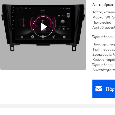
Player
Λεπτομέρειες
Τόπος καταγω
Μάρκα: WIT
Πιστοποίηση
Αριθμό μοντέ
Όροι πληρωμή
Ποσότητα παρ
Τιμή: negotia
Συσκευασία λ
Χρόνος παράδ
Όροι πληρωμή
Δυνατότητα π
Πάρτ