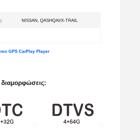
η:
NISSAN, QASHQAI/X-TRAIL
ereo GPS CarPlay Player
 διαμορφώσεις: