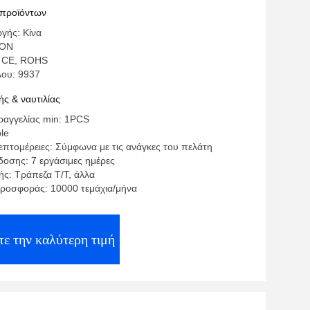
 προϊόντων
γής: Κίνα
SON
: CE, ROHS
λου: 9937
ς & ναυτιλίας
αγγελίας min: 1PCS
ble
επτομέρειες: Σύμφωνα με τις ανάγκες του πελάτη
οσης: 7 εργάσιμες ημέρες
ς: Τράπεζα T/T, άλλα
ροσφοράς: 10000 τεμάχια/μήνα
ε την καλύτερη τιμή