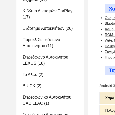
Χα
Κιβώτιο Διεπαφών CarPlay
(17)
Όνομα
Blueto
Εξάρτημα Αυτοκινήτων
(26)
Ασύρμ
ROM:
Πορσέλ Στερεόφωνο
WiFi: 
Αυτοκινήτου
(11)
Πολυγ
Συνεχί
Στερεόφωνο Αυτοκινήτου
Η μον
LEXUS
(18)
Τε
Το Άλφα
(2)
Android 
BUICK
(2)
Στερεοφωνικό Αυτοκινήτου
Χαρα
CADILLAC
(1)
Πολυ
Στερεόφωνο Αυτοκινήτου