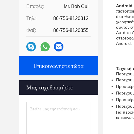
Android 
Επαφές:
Mr. Bob Cui
πιστοποι
διατίθετ
Τηλ.:
86-756-8120312
χωρητικό
συντονισ
Φαξ:
86-756-8120355
Αυτό το A
στερεοφω
Android.
Επικοινωνήστε τώρα
Τεχνική 
Παρέχουμ
Παρέχουμ
Προσφέρο
Μας ταχυδρομήστε
Παρέχουμ
Προσφέρο
Παρέχουμε
Για περισ
επικοινων