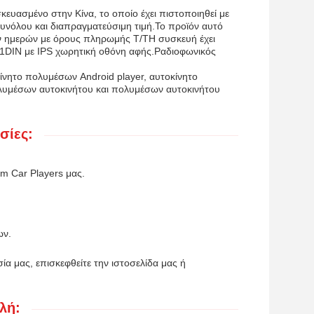
ασμένο στην Κίνα, το οποίο έχει πιστοποιηθεί με
υνόλου και διαπραγματεύσιμη τιμή.Το προϊόν αυτό
ων ημερών με όρους πληρωμής T/TΗ συσκευή έχει
 1DIN με IPS χωρητική οθόνη αφής.Ραδιοφωνικός
κίνητο πολυμέσων Android player, αυτοκίνητο
ολυμέσων αυτοκινήτου και πολυμέσων αυτοκινήτου
σίες:
em Car Players μας.
ων.
ία μας, επισκεφθείτε την ιστοσελίδα μας ή
λή: