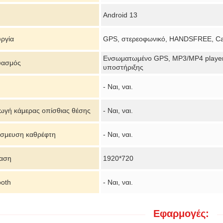
Android 13
υργία
GPS, στερεοφωνικό, HANDSFREE, Ca
Ενσωματωμένο GPS, MP3/MP4 players
υασμός
υποστήριξης
- Ναι, ναι.
ωγή κάμερας οπίσθιας θέσης
- Ναι, ναι.
σμευση καθρέφτη
- Ναι, ναι.
αση
1920*720
ooth
- Ναι, ναι.
Εφαρμογές: