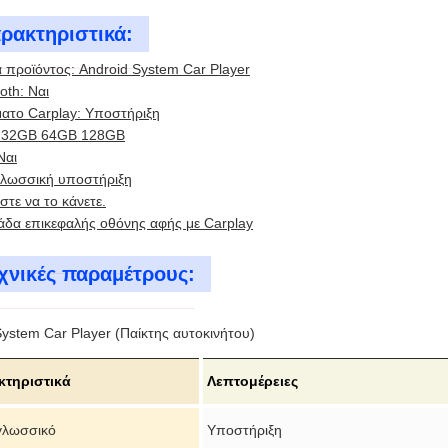
ρακτηριστικά:
 προϊόντος: Android System Car Player
oth: Ναι
ατο Carplay: Υποστήριξη
 32GB 64GB 128GB
Ναι
λωσσική υποστήριξη
στε να το κάνετε.
άδα επικεφαλής οθόνης αφής με Carplay
χνικές παραμέτρους:
System Car Player (Παίκτης αυτοκινήτου)
κτηριστικά
Λεπτομέρειες
γλωσσικό
Υποστήριξη