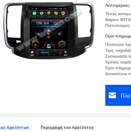
Ηλεκτρον
Λεπτομέρειες
Τόπος καταγω
Μάρκα: WIT
Πιστοποίηση
Όροι πληρωμή
Ποσότητα παρ
Τιμή: negotia
Συσκευασία λ
Χρόνος παράδ
Όροι πληρωμή
Δυνατότητα π
Πάρτ
ιες προϊόντων
Περιγραφή του προϊόντος