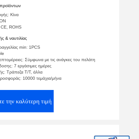
ικό τηλεφώνημα
 προϊόντων
γής: Κίνα
SON
: CE, ROHS
ς & ναυτιλίας
αγγελίας min: 1PCS
ble
επτομέρειες: Σύμφωνα με τις ανάγκες του πελάτη
οσης: 7 εργάσιμες ημέρες
ς: Τράπεζα T/T, άλλα
ροσφοράς: 10000 τεμάχια/μήνα
ε την καλύτερη τιμή