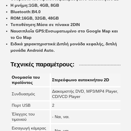
Η μνήμη:
1GB, 4GB, 8GB
Bluetooth:
Β4.0
ROM:
16GB, 32GB, 48GB
Τοποθέτηση:
Μέσα σε πίνακα 2DIN
Ναυσιπλοΐα GPS:
Ενσωματωμένο στο Google Map και
το Go Map
Ειδικά χαρακτηριστικά:
Διπλή μονάδα κεφαλής, διπλή
μονάδα Android Auto.
Τεχνικές παραμέτρους:
Ονομασία του
Στερεόφωνο αυτοκινήτου 2D
προϊόντος
Διακομιστής DVD, MP3/MP4 Player,
Συνδυασμός
CD/VCD Player
Πορτ USB
2
Έλεγχος του
- Ναι, ναι.
τιμονιού
Εισαγωγή κάμερας
- Ναι, ναι.