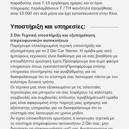
παράδοσης είναι 7-15 εργάσιμες ημέρες και οι όροι
πληρωμής περιλαμβάνουν T / TΗ ικανότητα προμήθειας
είναι 10.000 σετ ανά μήνα και έχει κατασκευαστεί στην Κίνα.
Υποστήριξη και υπηρεσίες:
2 Din Τεχνική υποστήριξη και εξυπηρέτηση
στερεοφωνικών αυτοκινήτων
Παρέχουμε ολοκληρωμένη τεχνική υποστήριξη και
εξυπηρέτηση για το 2 Din Car Stereo. Η ομάδα μας από
έμπειρους τεχνικούς είναι διαθέσιμη για να σας βοηθήσει με
οποιαδήποτε ερώτηση έχετε.Προσφέρουμε ένα ευρύ φάσμα
υπηρεσιών όπως εγκατάστασηΠροσφέρουμε επίσης
υπηρεσίες συντήρησης και αναβάθμισης για να
διασφαλίσουμε ότι το σύστημά σας λειτουργεί πάντα με τον
καλύτερο δυνατό τρόπο.
Οι τεχνικοί μας είναι εξοικειωμένοι με τις τελευταίες
τεχνολογίες και μπορούν να σας παρέχουν τις καλύτερες
συμβουλές.και συμβουλές επίλυσης προβλημάτωνΗ ομάδα
μας είναι αφιερωμένη στην παροχή μιας γρήγορης και
αξιόπιστης υπηρεσίας για να διασφαλίσουμε ότι το
σύστημά σας λειτουργεί σε χρόνο μηδέν.
Αν έχετε οποιεσδήποτε ερωτήσεις ή ανησυχίες σχετικά με
το σύστημα στερεοφώνου αυτοκινήτου 2 Din σας, μην
διστάσετε να επικοινωνήσετε μαζί μας.Ανυπομονούμε να