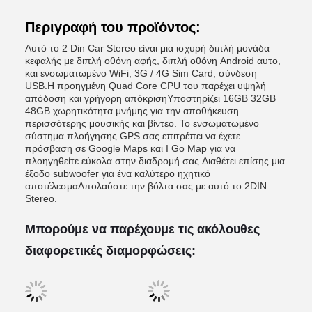
Περιγραφή του προϊόντος:
Αυτό το 2 Din Car Stereo είναι μια ισχυρή διπλή μονάδα
κεφαλής με διπλή οθόνη αφής, διπλή οθόνη Android αυτο,
και ενσωματωμένο WiFi, 3G / 4G Sim Card, σύνδεση
USB.Η προηγμένη Quad Core CPU του παρέχει υψηλή
απόδοση και γρήγορη απόκρισηΥποστηρίζει 16GB 32GB
48GB χωρητικότητα μνήμης για την αποθήκευση
περισσότερης μουσικής και βίντεο. Το ενσωματωμένο
σύστημα πλοήγησης GPS σας επιτρέπει να έχετε
πρόσβαση σε Google Maps και I Go Map για να
πλοηγηθείτε εύκολα στην διαδρομή σας.Διαθέτει επίσης μια
έξοδο subwoofer για ένα καλύτερο ηχητικό
αποτέλεσμαΑπολαύστε την βόλτα σας με αυτό το 2DIN
Stereo.
Μπορούμε να παρέχουμε τις ακόλουθες
διαφορετικές διαμορφώσεις: