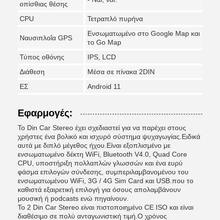
οπίσθιας θέσης
CPU
Τετραπλό πυρήνα
Ενσωματωμένο στο Google Map και
Ναυσιπλοΐα GPS
το Go Map
Τύπος οθόνης
IPS, LCD
Διάθεση
Μέσα σε πίνακα 2DIN
ΕΣ
Android 11
Εφαρμογές:
Το Din Car Stereo έχει σχεδιαστεί για να παρέχει στους
χρήστες ένα βολικό και ισχυρό σύστημα ψυχαγωγίας.Ειδικά
αυτά με διπλό μέγεθος ήχου.Είναι εξοπλισμένο με
ενσωματωμένο δέκτη WiFi, Bluetooth V4.0, Quad Core
CPU, υποστήριξη πολλαπλών γλωσσών και ένα ευρύ
φάσμα επιλογών σύνδεσης, συμπεριλαμβανομένου του
ενσωματωμένου WiFi, 3G / 4G Sim Card και USB.που το
καθιστά εξαιρετική επιλογή για όσους απολαμβάνουν
μουσική ή podcasts ενώ πηγαίνουν.
Το 2 Din Car Stereo είναι πιστοποιημένο CE ISO και είναι
διαθέσιμο σε πολύ ανταγωνιστική τιμή.Ο χρόνος