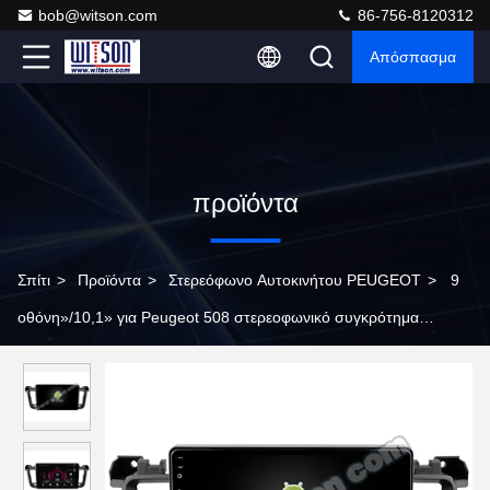
bob@witson.com
86-756-8120312
Απόσπασμα
προϊόντα
Σπίτι
>
Προϊόντα
>
Στερεόφωνο Αυτοκινήτου PEUGEOT
>
9
οθόνη»/10,1» για Peugeot 508 στερεοφωνικό συγκρότημα
πολυμέσων αυτοκινήτων 2011-2018