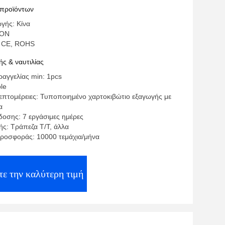
ου
 προϊόντων
γής: Κίνα
SON
: CE, ROHS
ς & ναυτιλίας
αγγελίας min: 1pcs
ble
επτομέρειες: Τυποποιημένο χαρτοκιβώτιο εξαγωγής με
α
οσης: 7 εργάσιμες ημέρες
ς: Τράπεζα T/T, άλλα
ροσφοράς: 10000 τεμάχια/μήνα
ε την καλύτερη τιμή