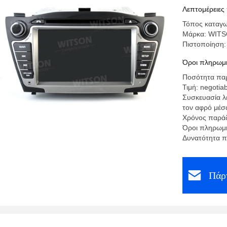
αυτοκινήτ
Λεπτομέρειες
Τόπος καταγω
Μάρκα: WIT
Πιστοποίηση
Όροι πληρωμή
Ποσότητα παρ
Τιμή: negotia
Συσκευασία λ
τον αφρό μέσ
Χρόνος παράδ
Όροι πληρωμή
Δυνατότητα π
Πάρτ