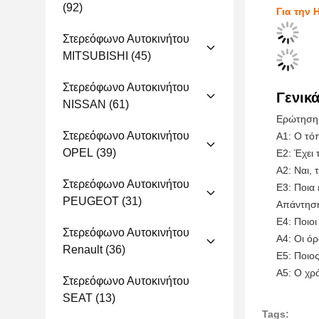
(92)
Για την 
Στερεόφωνο Αυτοκινήτου
MITSUBISHI
(45)
Στερεόφωνο Αυτοκινήτου
Γενικ
NISSAN
(61)
Ερώτηση 
Στερεόφωνο Αυτοκινήτου
Α1: Ο τόπ
OPEL
(39)
Ε2: Έχει 
Α2: Ναι, 
Στερεόφωνο Αυτοκινήτου
Ε3: Ποια 
PEUGEOT
(31)
Απάντηση
Ε4: Ποιοι
Στερεόφωνο Αυτοκινήτου
Α4: Οι όρ
Renault
(36)
Ε5: Ποιος
Α5: Ο χρό
Στερεόφωνο Αυτοκινήτου
SEAT
(13)
Tags: