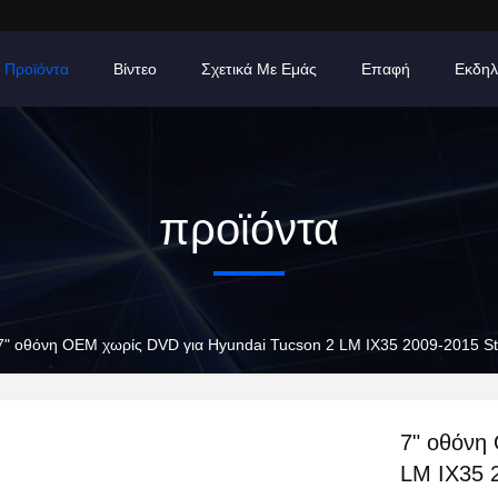
Προϊόντα
Βίντεο
Σχετικά Με Εμάς
Επαφή
Εκδηλ
προϊόντα
7" οθόνη OEM χωρίς DVD για Hyundai Tucson 2 LM IX35 2009-2015 St
7" οθόνη
LM IX35 