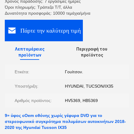
Χρόνος παράδοσης: 7 εργάσιμες ημέρες
Όροι πληρωμής: Τράπεζα T/T, άλλα
Δυνατότητα προσφοράς: 10000 τεμάχια/μήνα
Πάρτε την καλύτερη τιμή
Λεπτομέρειες
Περιγραφή του
προϊόντων
προϊόντος
Ετικέτα:
Γουίτσον.
Υποστήριξη:
HYUNDAI, TUCSON/IX35
Αριθμός προϊόντος:
HV5369, HB5369
9» ύφος cOem οθόνης χωρίς γέφυρα DVD για το
στερεοφωνικό συγκρότημα πολυμέσων αυτοκινήτων 2018-
2020 της Hyundai Tucson IX35