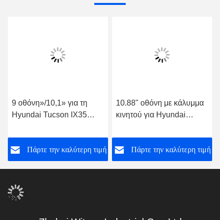
9 οθόνη»/10,1» για τη
10.88" οθόνη με κάλυμμα
Hyundai Tucson IX35
κινητού για Hyundai
στερεοφωνικό
Tucson 2 LM IX35 2009-
συγκρότημα 2018 - 2020
2015 Multimedia Stereo
ή
Πάρτε την καλύτερη τιμή
Πάρτε την καλύτερη τιμή
πολυμέσων αυτοκινήτων