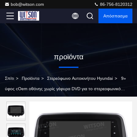
bob@witson.com
86-756-8120312
Απόσπασμα
προϊόντα
Σπίτι
>
Προϊόντα
>
Στερεόφωνο Αυτοκινήτου Hyundai
>
9»
ύφος cOem οθόνης χωρίς γέφυρα DVD για το στερεοφωνικό
συγκρότημα πολυμέσων αυτοκινήτων 2018-2020 της Hyundai
Tucson IX35