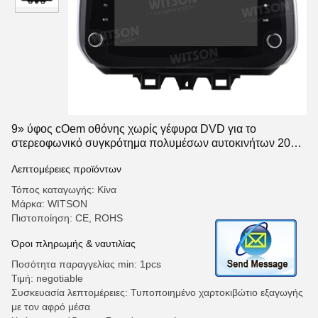
9» ύφος cOem οθόνης χωρίς γέφυρα DVD για το
στερεοφωνικό συγκρότημα πολυμέσων αυτοκινήτων 2018-
2020 της Hyundai Tucson IX35
Λεπτομέρειες προϊόντων
Τόπος καταγωγής: Κίνα
Μάρκα: WITSON
Πιστοποίηση: CE, ROHS
Όροι πληρωμής & ναυτιλίας
Ποσότητα παραγγελίας min: 1pcs
Τιμή: negotiable
Συσκευασία λεπτομέρειες: Τυποποιημένο χαρτοκιβώτιο εξαγωγής
με τον αφρό μέσα