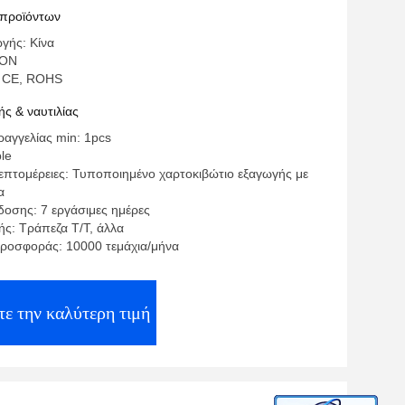
 προϊόντων
γής: Κίνα
SON
: CE, ROHS
ς & ναυτιλίας
αγγελίας min: 1pcs
ble
επτομέρειες: Τυποποιημένο χαρτοκιβώτιο εξαγωγής με
α
οσης: 7 εργάσιμες ημέρες
ς: Τράπεζα T/T, άλλα
ροσφοράς: 10000 τεμάχια/μήνα
ε την καλύτερη τιμή