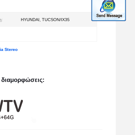
η:
HYUNDAI, TUCSON/IX35
ia Stereo
 διαμορφώσεις: