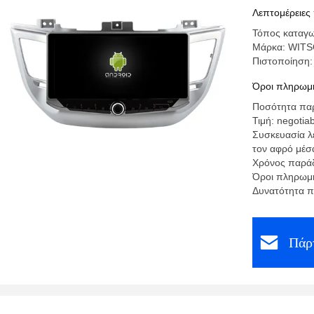
Λεπτομέρειες
Τόπος καταγω
Μάρκα: WIT
Πιστοποίηση
Όροι πληρωμή
Ποσότητα παρ
Τιμή: negotia
Συσκευασία λ
τον αφρό μέσ
Χρόνος παράδ
Όροι πληρωμή
Δυνατότητα π
Πάρτ